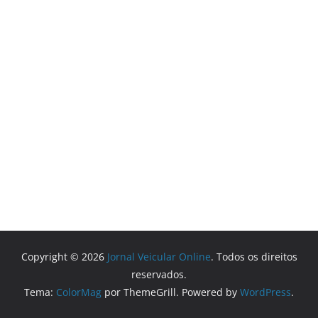
Copyright © 2026
Jornal Veicular Online
. Todos os direitos
reservados.
Tema:
ColorMag
por ThemeGrill. Powered by
WordPress
.