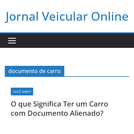
Pular
Jornal Veicular Online
para
o
conteúdo
documento de carro
VOCÊ SABIA?
O que Significa Ter um Carro
com Documento Alienado?