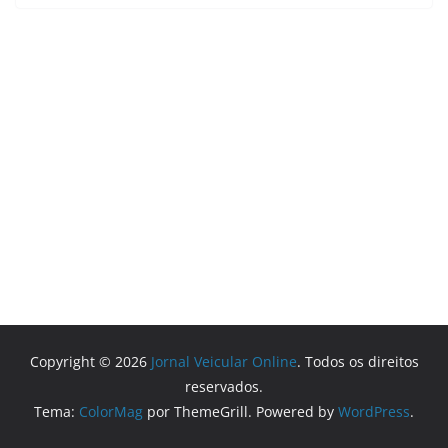
Copyright © 2026
Jornal Veicular Online
. Todos os direitos
reservados.
Tema:
ColorMag
por ThemeGrill. Powered by
WordPress
.